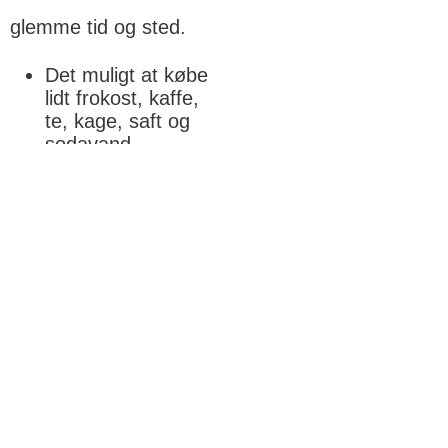
glemme tid og sted.
Det muligt at købe
lidt frokost, kaffe,
te, kage, saft og
sodavand
Udsigt til vores får
og høns
Boder med salg af
lokalt fremstillet
keramik,
marmelade, tørrede
blomster, nørklerier
mm.
Det muligt at
ankomme som et
stop på vandre –
eller cykelturen – og
selvfølgelig i bil.