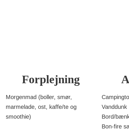
Skønt for alle aldre
at opholde sig.
Forplejning
A
Morgenmad (boller, smør,
Campingtoi
marmelade, ost, kaffe/te og
Vanddunk (
smoothie)
Bord/bæn
Bon-fire s