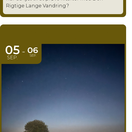
Rigtige Lange Vandring?
DEN 'RIGTIG' LANGE VANDRING -
NATTETUREN
05
06
-
SEP.
SEP.