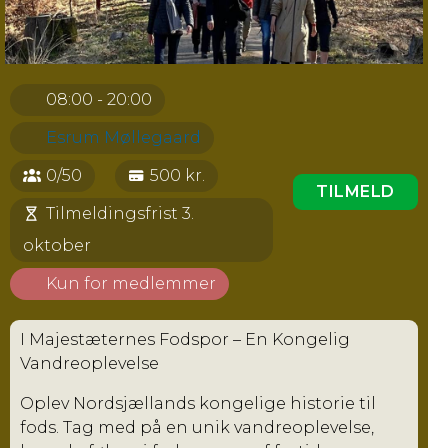
08:00 - 20:00
Esrum Møllegaard
0/50
500 kr.
TILMELD
Tilmeldingsfrist 3.
oktober
Kun for medlemmer
I Majestæternes Fodspor – En Kongelig
Vandreoplevelse
Oplev Nordsjællands kongelige historie til
fods. Tag med på en unik vandreoplevelse,