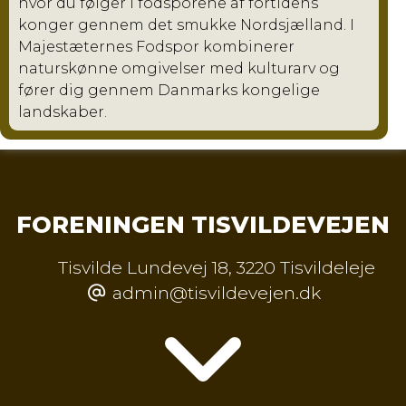
hvor du følger i fodsporene af fortidens
konger gennem det smukke Nordsjælland. I
Majestæternes Fodspor kombinerer
naturskønne omgivelser med kulturarv og
fører dig gennem Danmarks kongelige
landskaber.
FORENINGEN TISVILDEVEJEN
Tisvilde Lundevej 18
,
3220 Tisvildeleje
admin@tisvildevejen.dk