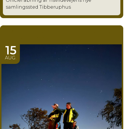
Officiel åbning af Tisvildevejens nye
samlingssted Tibberuphus
📢 TRÆNINGSTUR TIL DEN RIGTIGE
LANGE VANDRING – KOM MED!
15
AUG.