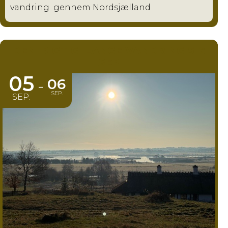
vandring gennem Nordsjælland
DEN 'RIGTIG' LANGE VANDRING 5-6
SEP
05
06
-
SEP.
SEP.