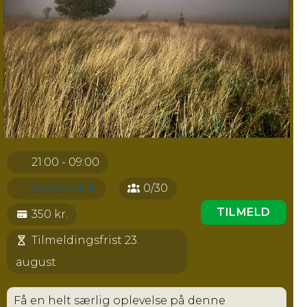
21:00 - 09:00
Garbolund,
0/30
TILMELD
350 kr.
Tilmeldingsfrist 23.
august
Få en helt særlig oplevelse på denne