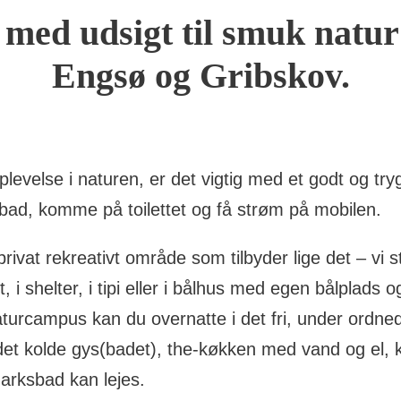
med udsigt til smuk natur
Engsø og Gribskov.
plevelse i naturen, er det vigtig med et godt og try
 bad, komme på toilettet og få strøm på mobilen.
ivat rekreativt område som tilbyder lige det – vi s
, i shelter, i tipi eller i bålhus med egen bålplads 
turcampus kan du overnatte i det fri, under ordned
 det kolde gys(badet), the-køkken med vand og el, 
rksbad kan lejes.