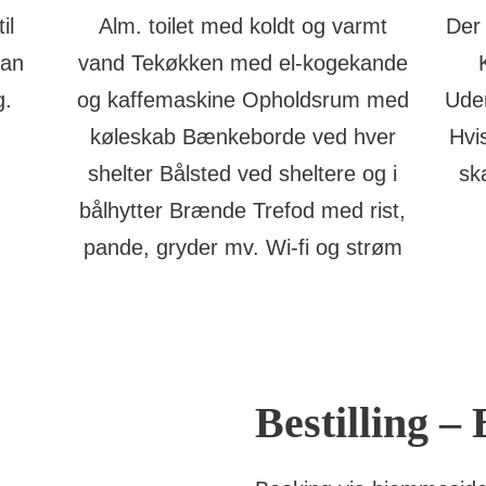
il
Alm. toilet med koldt og varmt
Der 
kan
vand Tekøkken med el-kogekande
g.
og kaffemaskine Opholdsrum med
Uden
køleskab Bænkeborde ved hver
Hvi
shelter Bålsted ved sheltere og i
sk
bålhytter Brænde Trefod med rist,
pande, gryder mv. Wi-fi og strøm
Bestilling – 