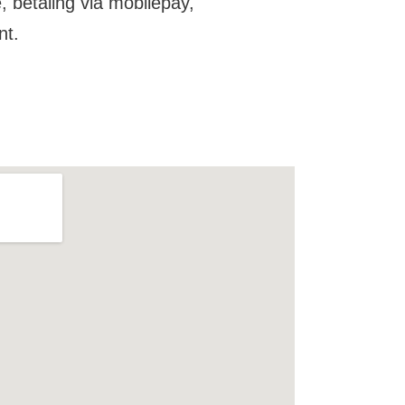
 betaling via mobilepay,
nt.