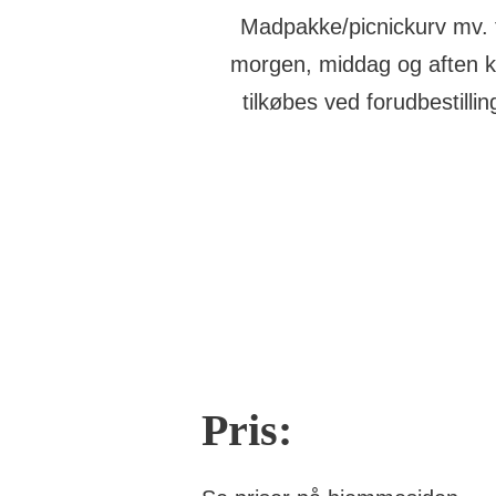
Madpakke/picnickurv mv. t
morgen, middag og aften 
tilkøbes ved forudbestillin
Pris: