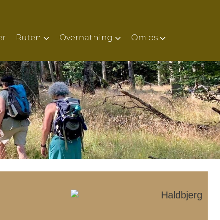
er
Ruten
Overnatning
Om os