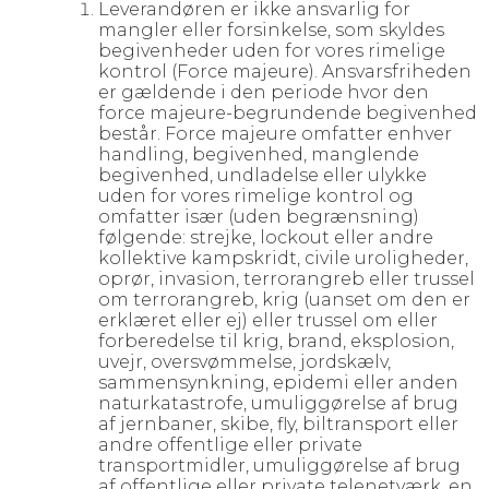
Leverandøren er ikke ansvarlig for
mangler eller forsinkelse, som skyldes
begivenheder uden for vores rimelige
kontrol (Force majeure). Ansvarsfriheden
er gældende i den periode hvor den
force majeure-begrundende begivenhed
består. Force majeure omfatter enhver
handling, begivenhed, manglende
begivenhed, undladelse eller ulykke
uden for vores rimelige kontrol og
omfatter især (uden begrænsning)
følgende: strejke, lockout eller andre
kollektive kampskridt, civile uroligheder,
oprør, invasion, terrorangreb eller trussel
om terrorangreb, krig (uanset om den er
erklæret eller ej) eller trussel om eller
forberedelse til krig, brand, eksplosion,
uvejr, oversvømmelse, jordskælv,
sammensynkning, epidemi eller anden
naturkatastrofe, umuliggørelse af brug
af jernbaner, skibe, fly, biltransport eller
andre offentlige eller private
transportmidler, umuliggørelse af brug
af offentlige eller private telenetværk, en