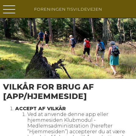
FORENINGEN TISVILDEVEJEN
VILKÅR FOR BRUG AF
[APP/HJEMMESIDE]
ACCEPT AF VILKÅR
Ved at anvende denne app eller
hjemmesiden Klubmodul -
Medlemsadministration (herefter
”Hjemmesiden”) accepterer du at være