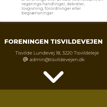
regerings handlinger, dekreter,
lovgivning, forordninger eller
begrænsninger.
FORENINGEN TISVILDEVEJEN
Tisvilde Lundevej 18
,
3220 Tisvildeleje
admin@tisvildevejen.dk