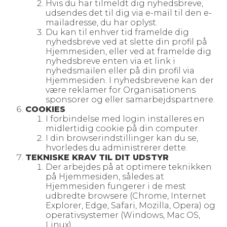
Hvis du har tilmeldt dig nyhedsbreve,
udsendes det til dig via e-mail til den e-
mailadresse, du har oplyst.
Du kan til enhver tid framelde dig
nyhedsbreve ved at slette din profil på
Hjemmesiden, eller ved at framelde dig
nyhedsbreve enten via et link i
nyhedsmailen eller på din profil via
Hjemmesiden. I nyhedsbrevene kan der
være reklamer for Organisationens
sponsorer og eller samarbejdspartnere.
COOKIES
I forbindelse med login installeres en
midlertidig cookie på din computer.
I din browserindstillinger kan du se,
hvorledes du administrerer dette.
TEKNISKE KRAV TIL DIT UDSTYR
Der arbejdes på at optimere teknikken
på Hjemmesiden, således at
Hjemmesiden fungerer i de mest
udbredte browsere (Chrome, Internet
Explorer, Edge, Safari, Mozilla, Opera) og
operativsystemer (Windows, Mac OS,
Linux).