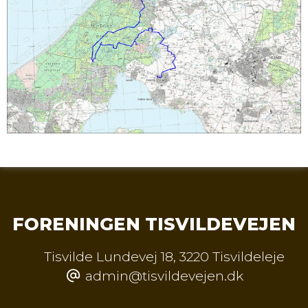
FORENINGEN TISVILDEVEJEN
Tisvilde Lundevej 18
,
3220 Tisvildeleje
admin@tisvildevejen.dk