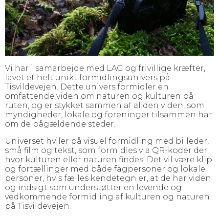
Vi har i samarbejde med LAG og frivillige kræfter,
lavet et helt unikt formidlingsunivers på
Tisvildevejen. Dette univers formidler en
omfattende viden om naturen og kulturen på
ruten, og er stykket sammen af al den viden, som
myndigheder, lokale og foreninger tilsammen har
om de pågældende steder.
Universet hviler på visuel formidling med billeder,
små film og tekst, som formidles via QR-koder der
hvor kulturen eller naturen findes. Det vil være klip
og fortællinger med både fagpersoner og lokale
personer, hvis fælles kendetegn er, at de har viden
og indsigt som understøtter en levende og
vedkommende formidling af kulturen og naturen
på Tisvildevejen.