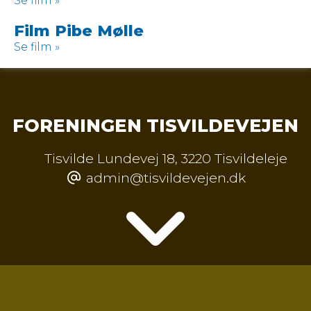
Se film »
Film Pibe Mølle
Se film »
FORENINGEN TISVILDEVEJEN
Tisvilde Lundevej 18
,
3220 Tisvildeleje
admin@tisvildevejen.dk