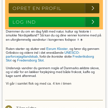
OPRET EN PROFIL
LOG IND
Drømmer du om en dag fyldt med natur, kultur og historie i
smukke Nordsjælland? Så kan du og dine venner komme med på
en uforglemmelig vandretur i kongernes fodspor.🚶☀️
Ruten starter og slutter ved
Esrum Kloster
, og fører dig gennem
Gribskov og videre ind i det enestående
UNESCO-
parforcejagtlandskab
, forbi de ikoniske slotte
Frederiksborg
Slot
og
Fredensborg Slot
.
Undervejs vandrer du gennem nogle af Danmarks ældste skove,
og vi står for en lækker forplejning med både frokost, kaffe og
kage samt aftenmad.
Vi går i samlet flok og med ca. 4 km i timen